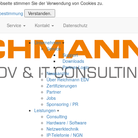
ebseite stimmen Sie der Verwendung von Cookies zu.
zbestimmung
Verstanden.
Service
Kontakt
Datenschutz
Unternehmen
Service
Support
Downloads
Partner-Login
Newsarchiv
Über Reichmann EDV
Zertifizierungen
Partner
Jobs
Sponsoring / PR
Leistungen
Consulting
Hardware / Software
Netzwerktechnik
IP-Telefonie / NGN